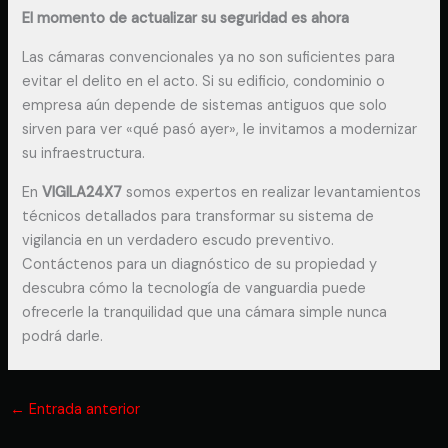
El momento de actualizar su seguridad es ahora
Las cámaras convencionales ya no son suficientes para
evitar el delito en el acto. Si su edificio, condominio o
empresa aún depende de sistemas antiguos que solo
sirven para ver «qué pasó ayer», le invitamos a modernizar
su infraestructura.
En
VIGILA24X7
somos expertos en realizar levantamientos
técnicos detallados para transformar su sistema de
vigilancia en un verdadero escudo preventivo.
Contáctenos para un diagnóstico de su propiedad y
descubra cómo la tecnología de vanguardia puede
ofrecerle la tranquilidad que una cámara simple nunca
podrá darle.
←
Entrada anterior