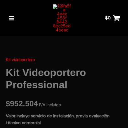
Ir
al
contenido
$
0
Kit
Videoportero
Professional
Kit videoportero
cantidad
Kit Videoportero
Professional
$
952.504
IVA Incluido
Valor incluye servicio de instalación, previa evaluación
técnico comercial