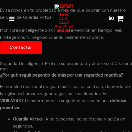
Ir
al
Evita robos en tu propiedad antes de que ocurran con nuestro
contenido
servicio de Guardia Virtual.
$
0
Monitoreo inteligente 24X7 con intervención en tiempo real.
Protegemos tu negocio cuando realmente importa.
Contactar
Seguridad Inteligente: Proteja su propiedad y ahorre un 50% cada
mes
¿Por qué seguir pagando de más por una seguridad reactiva?
El modelo tradicional de guardias físicos es costoso, depende de
la vigilancia humana y genera gastos fijos elevados. En
VIGILA24X7
transformamos la seguridad pasiva en una
defensa
proactiva
.
Guardia Virtual:
IA no descansa, no se distrae y actúa en
segundos.